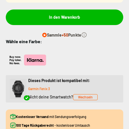
In den Warenkorb
Sammle
+50
Punkte
Wähle eine Farbe:
Dieses Produkt ist kompatibel mit:
Garmin Fenix 3
Nicht deine Smartwatch?
Wechseln
Kostenloser Versand
mit Sendungsverfolgung
100 Tage Rückgaberecht
- kostenloser Umtausch