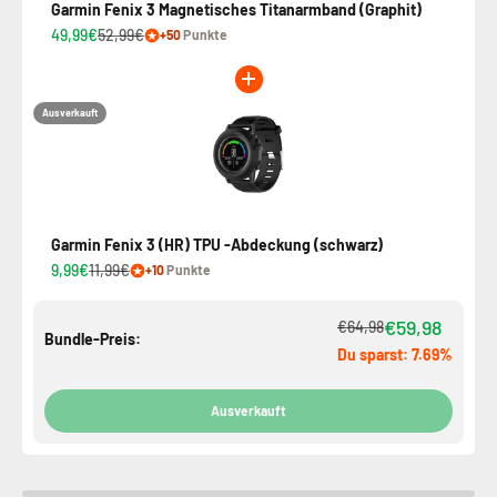
Garmin Fenix 3 Magnetisches Titanarmband (Graphit)
49,99€
52,99€
+50
Punkte
Ausverkauft
Garmin Fenix ​​3 (HR) TPU -Abdeckung (schwarz)
9,99€
11,99€
+10
Punkte
€59,98
€64,98
Bundle-Preis:
Du sparst: 7.69%
Ausverkauft