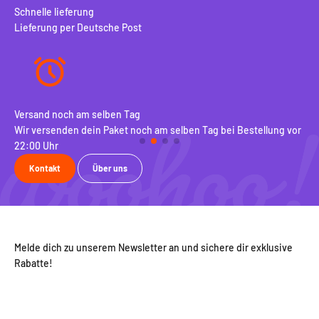
Schnelle lieferung
Lieferung per Deutsche Post
100 Tage Rückgaberecht
Sch
vor
Bei uns bekommst du 100 Tage Rückgaberecht inklusive
Lie
kostenlosem Umtausch
Kontakt
Über uns
Melde dich zu unserem Newsletter an und sichere dir exklusive
Rabatte!