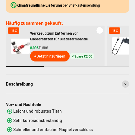
Klimafreundliche Lieferung
per Briefkastensendung
Häufig zusammen gekauft:
-16%
-13%
Werkzeug zum Entfernen von
La
Gliederstiften für Gliederarmbande
(H
9,99€
11,99€
18
+ Jetzt hinzufügen
Spare €2,00
Beschreibung
Vor- und Nachteile
Leicht und robustes Titan
Sehr korrosionsbeständig
Schneller und einfacher Magnetverschluss