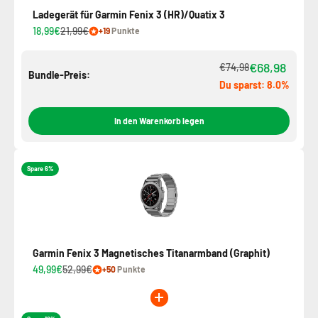
Ladegerät für Garmin Fenix 3 (HR)/Quatix 3
18,99€
21,99€
+19
Punkte
€68,98
€74,98
Bundle-Preis:
Du sparst: 8.0%
In den Warenkorb legen
Spare 6%
Garmin Fenix 3 Magnetisches Titanarmband (Graphit)
49,99€
52,99€
+50
Punkte