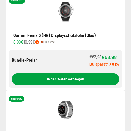
Spare 18%
Garmin Fenix 3 (HR) Displayschutzfolie (Glas)
8,99€
10,99€
+9
Punkte
€58,98
€63,98
Bundle-Preis:
Du sparst: 7.81%
In den Warenkorb legen
Spare 6%