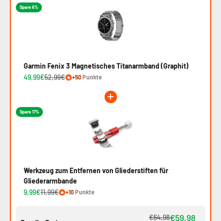
Spare 6%
Garmin Fenix 3 Magnetisches Titanarmband (Graphit)
49,99€
52,99€
+50
Punkte
Spare 17%
Werkzeug zum Entfernen von Gliederstiften für
Gliederarmbande
9,99€
11,99€
+10
Punkte
€59,98
€64,98