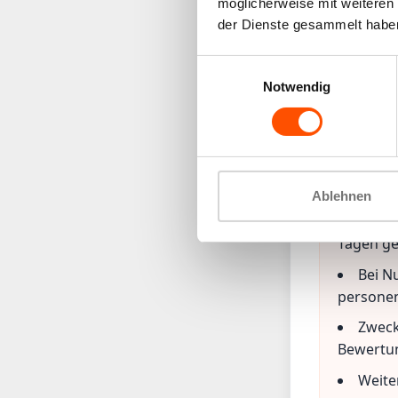
möglicherweise mit weiteren
Ohne
der Dienste gesammelt habe
ähnliche
Widerspr
Einwilligungsauswahl
Notwendig
Trusted
Wir nutz
und Käufe
Ablehnen
Zugri
Tagen ge
Bei N
personen
Zweck
Bewertu
Weite