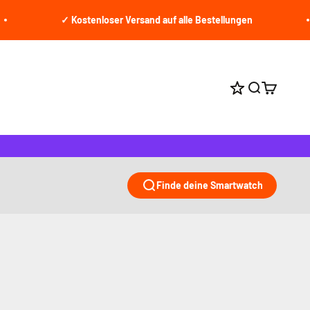
✓ Kostenloser Versand auf alle Bestellungen
Suche öffne
Warenkor
Punkte bei jed
Finde deine Smartwatch