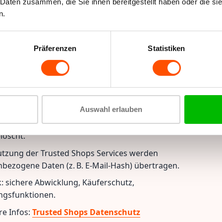
 Daten zusammen, die Sie ihnen bereitgestellt haben oder die s
 Anmeldung:
Bei bisherigen Käufen können wir Dir
n.
 Angebote senden, sofern Du nicht widersprichst.
uch jederzeit möglich.
Präferenzen
Statistiken
 Shops Trustbadge
en das Trusted Shops Trustbadge, um Bewertungen anzuzeigen
rschutz anzubieten.
Auswahl erlauben
ffsdaten werden automatisch gespeichert und nach 90
löscht.
utzung der Trusted Shops Services werden
bezogene Daten (z. B. E-Mail-Hash) übertragen.
: sichere Abwicklung, Käuferschutz,
ngsfunktionen.
re Infos:
Trusted Shops Datenschutz