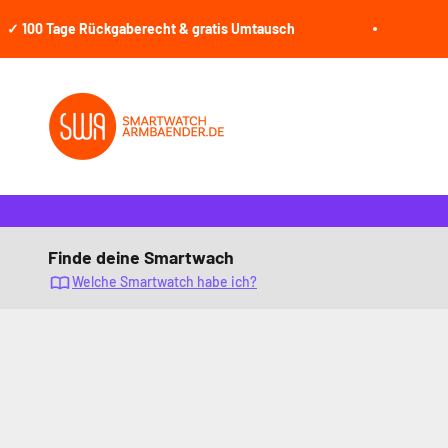
Zum Inhalt springen
 Tage Rückgaberecht & gratis Umtausch
🕒
Je
smartwatcharmbaender.de
Finde deine Smartwach
Welche Smartwatch habe ich?