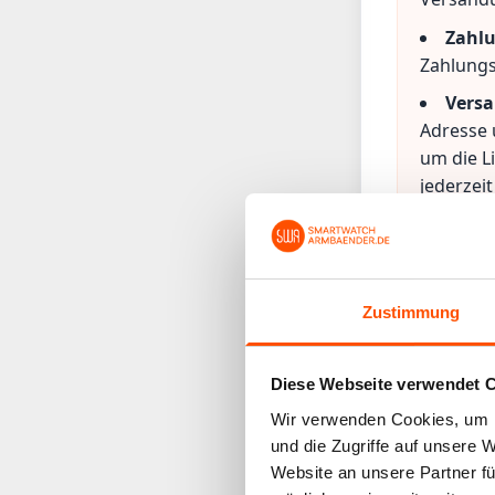
Zahlu
Zahlungs
Versa
Adresse 
um die L
jederzei
Kontakt 
Smartwat
Beeker S
46446 Em
Zustimmung
Diese Webseite verwendet 
E-Mail-N
Wir verwenden Cookies, um I
Mit 
und die Zugriffe auf unsere 
Einwilli
Website an unsere Partner fü
oder Kon