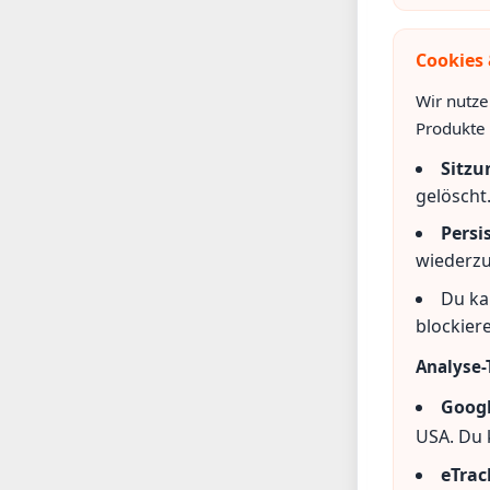
Cookies
Wir nutze
Produkte 
Sitzu
gelöscht
Persi
wiederz
Du ka
blockier
Analyse-
Googl
USA. Du 
eTrac