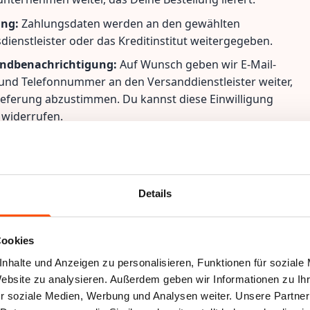
ng:
Zahlungsdaten werden an den gewählten
dienstleister oder das Kreditinstitut weitergegeben.
ndbenachrichtigung:
Auf Wunsch geben wir E-Mail-
und Telefonnummer an den Versanddienstleister weiter,
ieferung abzustimmen. Du kannst diese Einwilligung
t widerrufen.
Versanddienstleister & Widerruf:
charmbaender.de
traße 7
merich am Rhein, Deutschland
Details
Cookies
ewsletter
nhalte und Anzeigen zu personalisieren, Funktionen für soziale
Anmeldung:
Wir senden Dir den Newsletter nur mit Deiner
Website zu analysieren. Außerdem geben wir Informationen zu I
gung. Abmeldung jederzeit möglich über Link im Newsletter
r soziale Medien, Werbung und Analysen weiter. Unsere Partner
takt.