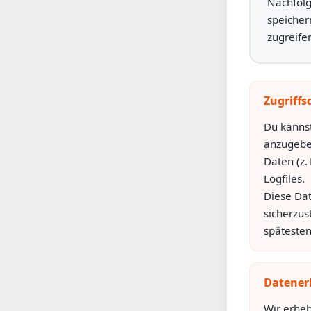
Nachfolg
speicher
zugreife
Zugriffs
Du kanns
anzugebe
Daten (z.
Logfiles.
Diese Dat
sicherzus
spätesten
Datener
Wir erheb