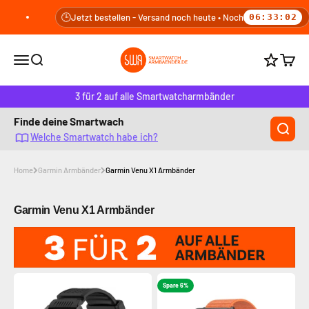
Zum Inhalt springen
🕒
Jetzt bestellen - Versand noch heute • Noch
06:33:01
smartwatcharmbaender.de
Navigationsmenü öffnen
Suche öffnen
Warenk
Punkte b
3 für 2 auf alle Smartwatcharmbänder
Finde deine Smartwach
Welche Smartwatch habe ich?
Home
Garmin Armbänder
Garmin Venu X1 Armbänder
Garmin Venu X1 Armbänder
Spare 6%