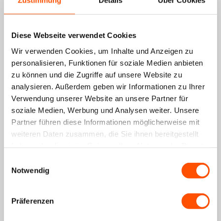
Zustimmung
Details
Über Cookies
Nylonarmband (Grün)
Nylonarmband (Orange)
18,99€
18,99€
+19
Punkte
+19
Punkte
Diese Webseite verwendet Cookies
Wir verwenden Cookies, um Inhalte und Anzeigen zu
personalisieren, Funktionen für soziale Medien anbieten
zu können und die Zugriffe auf unsere Website zu
analysieren. Außerdem geben wir Informationen zu Ihrer
Verwendung unserer Website an unsere Partner für
soziale Medien, Werbung und Analysen weiter. Unsere
Partner führen diese Informationen möglicherweise mit
weiteren Daten zusammen, die Sie ihnen bereitgestellt
haben oder die sie im Rahmen Ihrer Nutzung der Dienste
Garmin Venu X1 Schnalle
Garmin Venu X1
gesammelt haben.
Silikonarmband (Schwarz)
Lederarmband (Kaffee
Einwilligungsauswahl
Notwendig
Braun)
13,99€
+14
Punkte
31,99€
+32
Punkte
Präferenzen
Spare 6%
Spare 9%