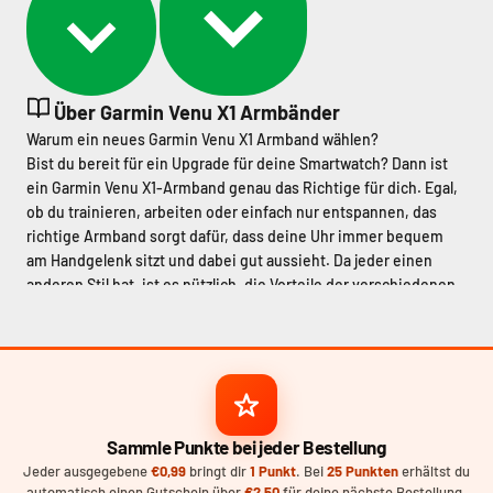
Über Garmin Venu X1 Armbänder
Warum ein neues Garmin Venu X1 Armband wählen?
Bist du bereit für ein Upgrade für deine Smartwatch? Dann ist
ein Garmin Venu X1-Armband genau das Richtige für dich. Egal,
ob du trainieren, arbeiten oder einfach nur entspannen, das
richtige Armband sorgt dafür, dass deine Uhr immer bequem
am Handgelenk sitzt und dabei gut aussieht. Da jeder einen
anderen Stil hat, ist es nützlich, die Vorteile der verschiedenen
Materialien zu kennen. So kannst du ohne Probleme das
perfekte Garmin Venu X1 Armband für deinen Alltag auswählen.
Bitte beachte, dass diese Venu X1 Armbänder eine Breite von
24mm
haben und nur für diese Variante passen. Für andere
Venu-Varianten Schau dir bitte weiter auf unserer
Garmin-
Armbandseite
um.
Sammle Punkte bei jeder Bestellung
Silikonarmbänder: ideal für alle Arten von Sport
Jeder ausgegebene
€0,99
bringt dir
1 Punkt
. Bei
25 Punkten
erhältst du
Wenn du viel Sport treiben oder einfach nur Komfort mögen,
automatisch einen Gutschein über
€2,50
für deine nächste Bestellung.