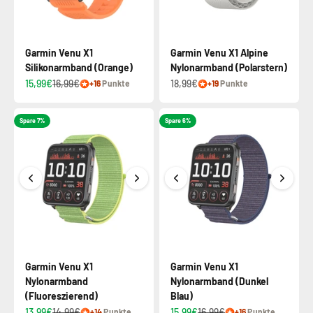
Garmin Venu X1
Garmin Venu X1 Alpine
Silikonarmband (Orange)
Nylonarmband (Polarstern)
15,99€
16,99€
18,99€
+16
Punkte
+19
Punkte
Spare 7%
Spare 6%
Garmin Venu X1
Garmin Venu X1
Nylonarmband
Nylonarmband (Dunkel
(Fluoreszierend)
Blau)
13,99€
14,99€
15,99€
16,99€
+14
Punkte
+16
Punkte