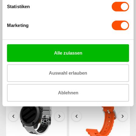
Statistiken
Marketing
Alle zulassen
Garmin Venu X1
Garmin Venu X1 Schnalle
Lederarmband (Schwarz)
Sportarmband
(Schwarz/Grau)
29,99€
31,99€
+30
Punkte
Auswahl erlauben
19,99€
21,99€
+20
Punkte
Spare 9%
Ablehnen