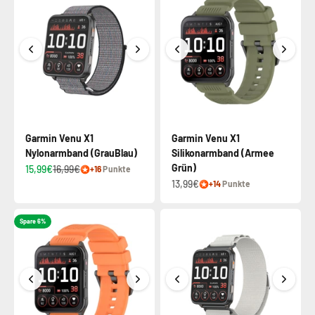
Garmin Venu X1
Garmin Venu X1
Nylonarmband (GrauBlau)
Silikonarmband (Armee
Grün)
15,99€
16,99€
+16
Punkte
13,99€
+14
Punkte
Spare 6%