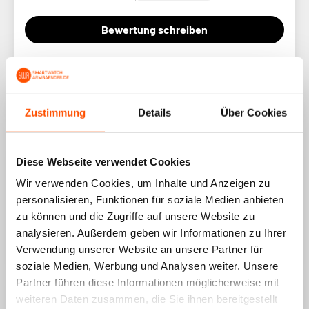
Bewertung schreiben
Sort by
Zustimmung
Details
Über Cookies
05/08/2026
Diese Webseite verwendet Cookies
Leo
Wir verwenden Cookies, um Inhalte und Anzeigen zu
personalisieren, Funktionen für soziale Medien anbieten
Geweldig apparaat
zu können und die Zugriffe auf unsere Website zu
analysieren. Außerdem geben wir Informationen zu Ihrer
Bewertung konnte nicht übersetzt werden. Versuchen
Verwendung unserer Website an unsere Partner für
Sie es später noch einmal
soziale Medien, Werbung und Analysen weiter. Unsere
Partner führen diese Informationen möglicherweise mit
05/08/2026
weiteren Daten zusammen, die Sie ihnen bereitgestellt
Leo