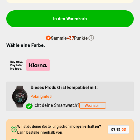
In den Warenkorb
Sammle
+37
Punkte
Wähle eine Farbe:
Dieses Produkt ist kompatibel mit:
Polar Ignite 3
Nicht deine Smartwatch?
Wechseln
Willst du deine Bestellung schon
morgen erhalten
?
07
:
53
:
02
Dann bestelle innerhalb von: