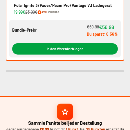
Polar Ignite 3/Pacer/Pacer Pro/Vantage V3 Ladegerät
19,99€
23,99€
+20
Punkte
€56,98
€60,98
Bundle-Preis:
Du sparst: 6.56%
In den Warenkorb legen
Sammle Punkte bei jeder Bestellung
Jeder ausgegebene
€0,99
bringt dir
1 Punkt
. Bei
25 Punkten
erhältst du