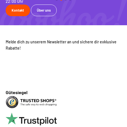
22:00 Uhr
ko
Kontakt
Über uns
Melde dich zu unserem Newsletter an und sichere dir exklusive
Rabatte!
Gütesiegel