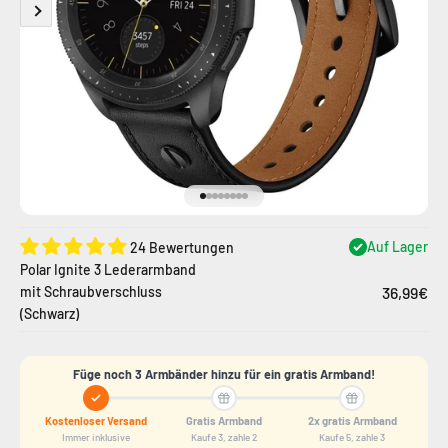
Gehe zu Element 1
Gehe zu Element 2
Gehe zu Element 3
Gehe zu Element 4
Gehe zu Element 5
Gehe zu Element 6
Gehe zu Element 7
Gehe zu Element 8
Auf Lager
24 Bewertungen
Polar Ignite 3 Lederarmband
36,99€
mit Schraubverschluss
(Schwarz)
Füge noch 3 Armbänder hinzu für ein gratis Armband!
Kostenloser Versand
Gratis Armband
2x gratis Armband
Immer inklusive
Kaufe 3, zahle 2
Kaufe 5, zahle 3