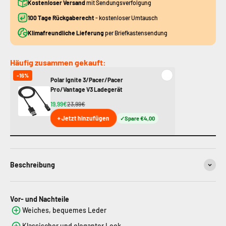
Kostenloser Versand
mit Sendungsverfolgung
100 Tage Rückgaberecht
- kostenloser Umtausch
Klimafreundliche Lieferung
per Briefkastensendung
Häufig zusammen gekauft:
-16%
Polar Ignite 3/Pacer/Pacer
Pro/Vantage V3 Ladegerät
19,99€
23,99€
+ Jetzt hinzufügen
Spare €4,00
Beschreibung
Vor- und Nachteile
Weiches, bequemes Leder
Klassischer und eleganter Look