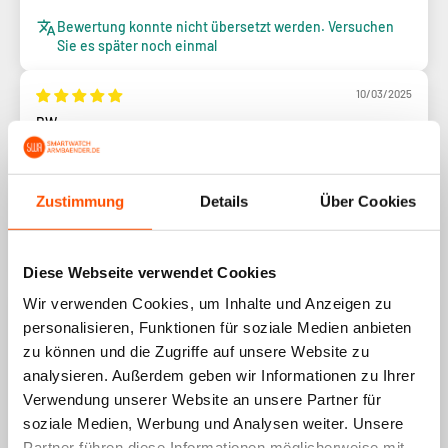
Bewertung konnte nicht übersetzt werden. Versuchen
Sie es später noch einmal
10/03/2025
BW
Mooi bandje past goed, erg elegant.
+ Elegant
Zustimmung
Details
Über Cookies
Bewertung konnte nicht übersetzt werden. Versuchen
Sie es später noch einmal
Diese Webseite verwendet Cookies
Wir verwenden Cookies, um Inhalte und Anzeigen zu
19/01/2025
personalisieren, Funktionen für soziale Medien anbieten
lievewitvrouwen@hotmail.com
zu können und die Zugriffe auf unsere Website zu
analysieren. Außerdem geben wir Informationen zu Ihrer
Past zeer mooi, zowel voor een zeer fijne als iets stevige
Verwendung unserer Website an unsere Partner für
pols.
soziale Medien, Werbung und Analysen weiter. Unsere
+ Zeer mooi betaalbaar bandje
Partner führen diese Informationen möglicherweise mit