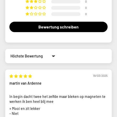
0
0
0
Bewertung schreiben
Sort by
19/03/2025
martin van Ardenne
In begin dacht twee het zelfde maar bleken op magneten te
werken ik ben heel blij mee
+ Mooi en zit lekker
- Niet