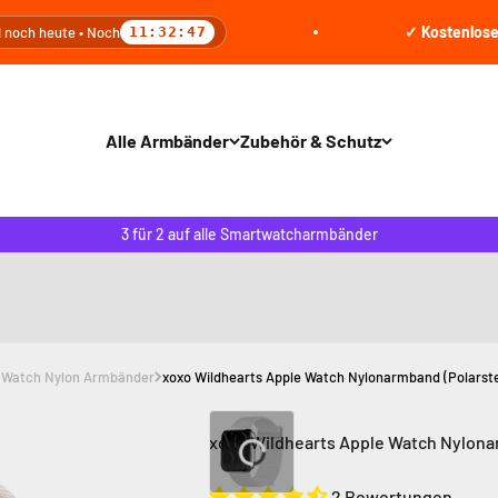
✓ Kostenloser Versand
ute • Noch
11:32:46
Alle Armbänder
Zubehör & Schutz
3 für 2 auf alle Smartwatcharmbänder
 Watch Nylon Armbänder
xoxo Wildhearts Apple Watch Nylonarmband (Polarst
xoxo Wildhearts Apple Watch Nylona
2 Bewertungen