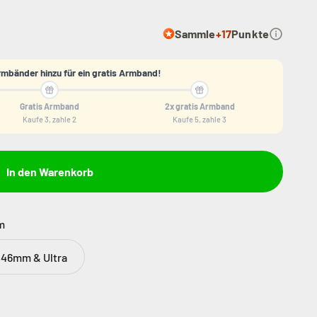
Sammle
+17
Punkte
mbänder hinzu für ein gratis Armband!
Gratis Armband
2x gratis Armband
Kaufe 3, zahle 2
Kaufe 5, zahle 3
In den Warenkorb
mm
- 46mm & Ultra