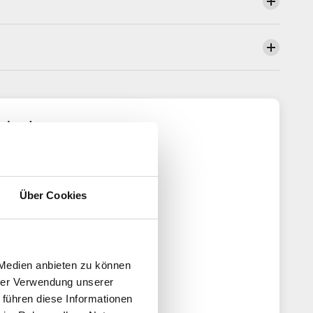
denbewertungen
4.50 von 5
erend auf 2 Bewertungen
Über Cookies
1
1
0
0
 Medien anbieten zu können
0
hrer Verwendung unserer
 führen diese Informationen
Bewertung schreiben