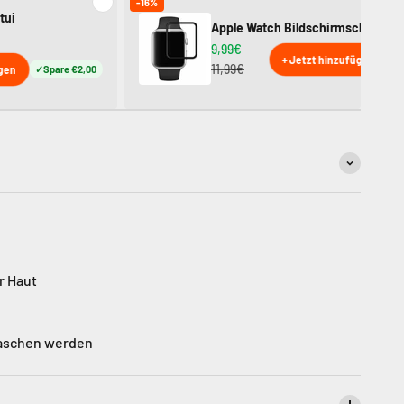
-16%
tui
Apple Watch Bildschirmschutz
9,99€
+ Jetzt hinzufügen
11,99€
ügen
Spare €2,00
r Haut
waschen werden