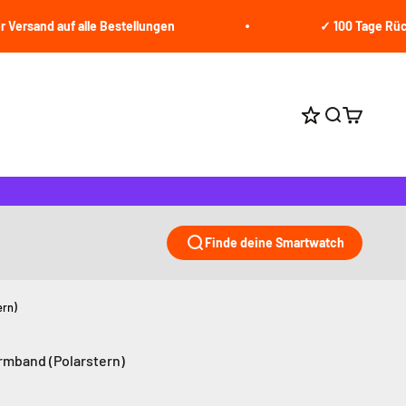
 auf alle Bestellungen
✓ 100 Tage Rückgabere
Suche öffne
Warenkor
Punkte bei jed
Finde deine Smartwatch
ern)
rmband (Polarstern)