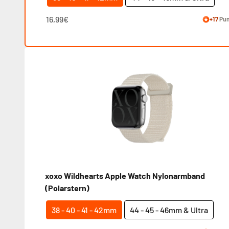
16,99€
+17
Pun
xoxo Wildhearts Apple Watch Nylonarmband
(Polarstern)
38 - 40 - 41 - 42mm
44 - 45 - 46mm & Ultra