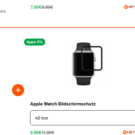
7,99€
9,99€
+8
P
kte
Spare 17%
Apple Watch Bildschirmschutz
9,99€
11,99€
+10
P