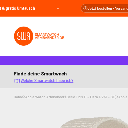
Zum Inhalt springen
is Umtausch
🕒
Jetzt bestellen - Versand noch he
smartwatcharmbaender.de
Finde deine Smartwach
Welche Smartwatch habe ich?
Home
Apple Watch Armbänder (Serie 1 bis 11 – Ultra 1/2/3 – SE)
Apple