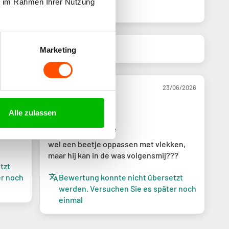
ie im Rahmen Ihrer Nutzung
Marketing
06/2026
23/06/2026
Suzan
Alle zulassen
heel prettig bandje
wel een beetje oppassen met vlekken,
maar hij kan in de was volgensmij???
tzt
er noch
Bewertung konnte nicht übersetzt
werden. Versuchen Sie es später noch
einmal