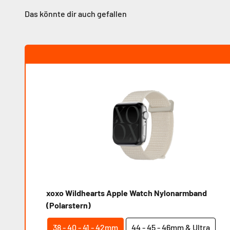
xoxo Wildhearts Apple Watch Nylonarmband
(Polarstern)
38 - 40 - 41 - 42mm
44 - 45 - 46mm & Ultra