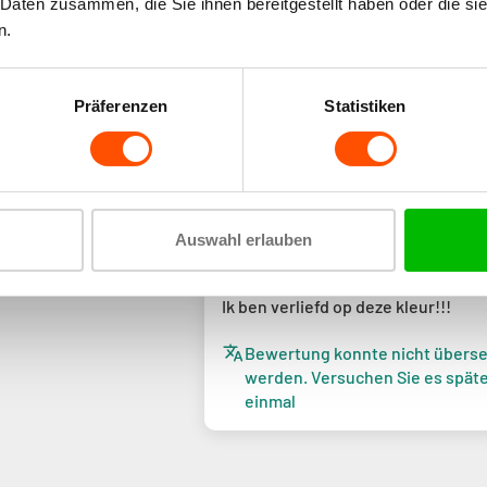
 Daten zusammen, die Sie ihnen bereitgestellt haben oder die s
n.
Präferenzen
Statistiken
Sort by
23/
Lisanne
Auswahl erlauben
Mooie kleur
Ik ben verliefd op deze kleur!!!
Bewertung konnte nicht überse
werden. Versuchen Sie es spät
einmal