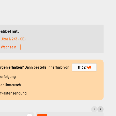
atibel mit:
 Ultra 1/2/3 – SE)
Wechseln
rgen erhalten
? Dann bestelle innerhalb von:
11
:
32
:
46
erfolgung
ser Umtausch
efkastensendung