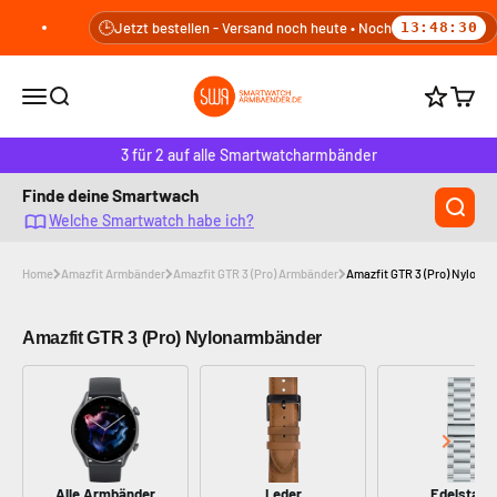
Zum Inhalt springen
🕒
Jetzt bestellen - Versand noch heute • Noch
13:48:29
smartwatcharmbaender.de
Navigationsmenü öffnen
Suche öffnen
Warenk
Punkte b
3 für 2 auf alle Smartwatcharmbänder
Finde deine Smartwach
Welche Smartwatch habe ich?
Home
Amazfit Armbänder
Amazfit GTR 3 (Pro) Armbänder
Amazfit GTR 3 (Pro) Nylona
Amazfit GTR 3 (Pro) Nylonarmbänder
Alle Armbänder
Leder
Edelstahl