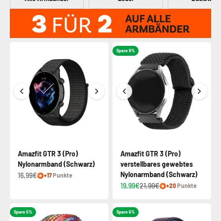
Spare 9%
Amazfit GTR 3 (Pro)
Amazfit GTR 3 (Pro)
Nylonarmband (Schwarz)
verstellbares gewebtes
Nylonarmband (Schwarz)
16,99€
+17
Punkte
19,99€
21,99€
+20
Punkte
Spare 5%
Spare 6%