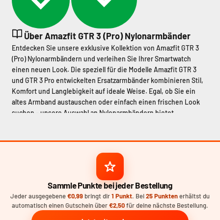
Über Amazfit GTR 3 (Pro) Nylonarmbänder
Entdecken Sie unsere exklusive Kollektion von Amazfit GTR 3
(Pro) Nylonarmbändern und verleihen Sie Ihrer Smartwatch
einen neuen Look. Die speziell für die Modelle Amazfit GTR 3
und GTR 3 Pro entwickelten Ersatzarmbänder kombinieren Stil,
Komfort und Langlebigkeit auf ideale Weise. Egal, ob Sie ein
altes Armband austauschen oder einfach einen frischen Look
suchen – unsere Auswahl an Nylonarmbändern bietet
funktionale Raffinesse, die perfekt zu Ihrem Lebensstil passt.
Materialien und Verarbeitung
Unsere Amazfit GTR 3 (Pro) Nylonarmbänder bestehen aus
hochwertigem Nylon, einem Material, das für seine Stärke,
Atmungsaktivität und sein geringes Gewicht bekannt ist. Nylon
eignet sich hervorragend für den täglichen Gebrauch, da es
Sammle Punkte bei jeder Bestellung
widerstandsfähig gegen Abnutzung ist, schnell trocknet und
Jeder ausgegebene
€0,99
bringt dir
1 Punkt
. Bei
25 Punkten
erhältst du
sich angenehm auf der Haut anfühlt. Wählen Sie aus
automatisch einen Gutschein über
€2,50
für deine nächste Bestellung.
verschiedenen Designs, darunter das elegante
schwarze