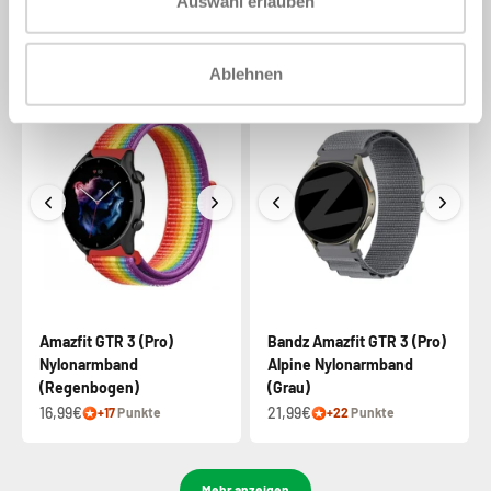
Auswahl erlauben
Nylonarmband (Olivgrün)
geflochtenes Band mit P-
Schnalle (Grün)
13,99€
14,99€
+14
Punkte
21,99€
+22
Punkte
Ablehnen
Amazfit GTR 3 (Pro)
Bandz Amazfit GTR 3 (Pro)
Nylonarmband
Alpine Nylonarmband
(Regenbogen)
(Grau)
16,99€
21,99€
+17
Punkte
+22
Punkte
Mehr anzeigen