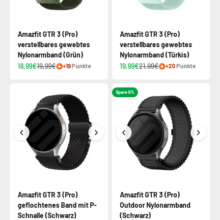
Amazfit GTR 3 (Pro)
Amazfit GTR 3 (Pro)
verstellbares gewebtes
verstellbares gewebtes
Nylonarmband (Grün)
Nylonarmband (Türkis)
18,99€
19,99€
19,99€
21,99€
+19
Punkte
+20
Punkte
Spare 6%
Amazfit GTR 3 (Pro)
Amazfit GTR 3 (Pro)
geflochtenes Band mit P-
Outdoor Nylonarmband
Schnalle (Schwarz)
(Schwarz)