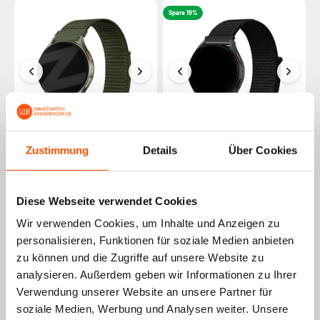
Spare 19%
Zustimmung
Details
Über Cookies
Bandz Amazfit GTR 3 (Pro)
BALR Amazfit GTR 3 (Pro)
Nylonarmband 'Easy Fit'
Nylonarmband (Schwarz)
(Grün)
21,99€
26,99€
+22
Punkte
Diese Webseite verwendet Cookies
21,99€
+22
Punkte
Wir verwenden Cookies, um Inhalte und Anzeigen zu
personalisieren, Funktionen für soziale Medien anbieten
Spare 6%
zu können und die Zugriffe auf unsere Website zu
analysieren. Außerdem geben wir Informationen zu Ihrer
Verwendung unserer Website an unsere Partner für
soziale Medien, Werbung und Analysen weiter. Unsere