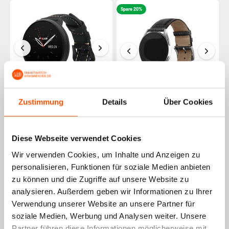
Spare 20%
Zustimmung
Details
Über Cookies
Polar Ignite 3
Polar Ignite 3
Lederarmband (Schwarz)
Lederarmband mit
31,99€
+32
Punkte
Krokoprägung (Schwarz)
Diese Webseite verwendet Cookies
31,99€
39,99€
+32
Punkte
Wir verwenden Cookies, um Inhalte und Anzeigen zu
personalisieren, Funktionen für soziale Medien anbieten
Spare 5%
zu können und die Zugriffe auf unsere Website zu
analysieren. Außerdem geben wir Informationen zu Ihrer
Verwendung unserer Website an unsere Partner für
soziale Medien, Werbung und Analysen weiter. Unsere
Partner führen diese Informationen möglicherweise mit