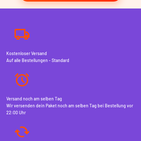
glatte Oberfläche. Ebenso ist das
glatte Lederarmband in
Schwarz
perfekt für formelle oder vielseitige Looks.
Stiloptionen für jeden Anlass
Polar Ignite 3 Lederarmbänder sind in verschiedenen Farben
und Designs erhältlich, sodass Sie Ihre Smartwatch mühelos
personalisieren können. Ob klassisches Leder oder moderne
Designs – mit unserer Auswahl müssen Sie keinen Kompromiss
beim Stil eingehen. Zum Beispiel bietet das
braune
Kostenloser Versand
Lederarmband
eine zeitlose Option, die sowohl zu legerer als
Auf alle Bestellungen - Standard
auch geschäftlicher Kleidung passt.
Klassische Lederoberflächen für einen eleganten Look
Moderne Armbanddesigns, die aktuelle Trends ergänzen
In verschiedenen Farben erhältlich, passend zu Ihrer
Garderobe
Versand noch am selben Tag
außergewöhnlicher Komfort für den täglichen Gebrauch
Wir versenden dein Paket noch am selben Tag bei Bestellung vor
Komfort ist entscheidend bei Smartwatch-Armbändern, und die
22:00 Uhr
Polar Ignite 3 Lederarmbänder sind speziell auf Ihr Handgelenk
abgestimmt. Weiches, atmungsaktives Leder minimiert
Hautirritationen und ermöglicht langanhaltenden Tragekomfort.
Die verstellbare Schnalle sorgt für einen festen, aber flexiblen