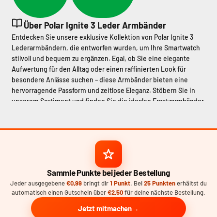
Über Polar Ignite 3 Leder Armbänder
Entdecken Sie unsere exklusive Kollektion von Polar Ignite 3
Lederarmbändern, die entworfen wurden, um Ihre Smartwatch
stilvoll und bequem zu ergänzen. Egal, ob Sie eine elegante
Aufwertung für den Alltag oder einen raffinierten Look für
besondere Anlässe suchen – diese Armbänder bieten eine
hervorragende Passform und zeitlose Eleganz. Stöbern Sie in
unserem Sortiment und finden Sie die idealen Ersatzarmbänder,
die Langlebigkeit mit klassischer Lederverarbeitung verbinden.
Premium-materialien für dauerhafte Qualität
Unsere Polar Ignite 3 Armbänder sind aus hochwertigem
echtem Leder gefertigt, sorgfältig ausgewählt, um sowohl
Haltbarkeit als auch ein edles Erscheinungsbild zu
gewährleisten. Leder verleiht nicht nur eine luxuriöse Note,
Sammle Punkte bei jeder Bestellung
sondern passt sich im Laufe der Zeit optimal Ihrem Handgelenk
Jeder ausgegebene
€0,99
bringt dir
1 Punkt
. Bei
25 Punkten
erhältst du
an, wodurch der Tragekomfort steigt. Für alle, die ein modernes,
automatisch einen Gutschein über
€2,50
für deine nächste Bestellung.
elegantes Design schätzen, bietet das
Polar Ignite 3
Lederarmband glatt Braun
einen warmen Farbton und eine
Jetzt mitmachen