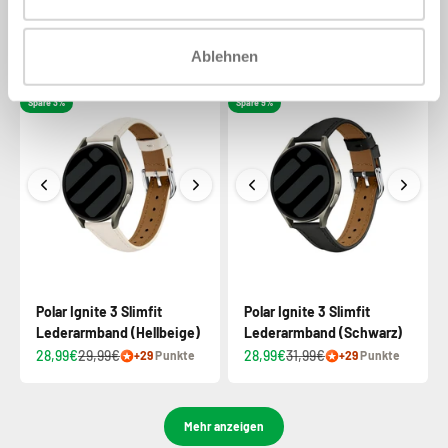
Lederarmband
Lederarmband 'Easy Fit'
(Dunkelbraun)
(Schwarz)
29,99€
32,99€
39,99€
+30
Punkte
+40
Punkte
Ablehnen
Spare 3%
Spare 9%
Polar Ignite 3 Slimfit
Polar Ignite 3 Slimfit
Lederarmband (Hellbeige)
Lederarmband (Schwarz)
28,99€
29,99€
28,99€
31,99€
+29
Punkte
+29
Punkte
Mehr anzeigen