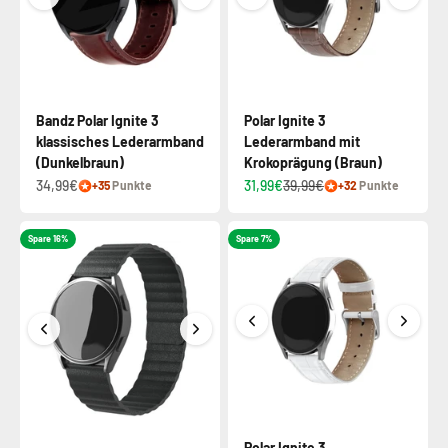
Bandz Polar Ignite 3
Polar Ignite 3
klassisches Lederarmband
Lederarmband mit
(Dunkelbraun)
Krokoprägung (Braun)
34,99€
31,99€
39,99€
+35
Punkte
+32
Punkte
Spare 16%
Spare 7%
Polar Ignite 3