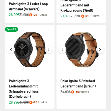
Polar Ignite 3 Leder Loop
Lederarmband mit
Armband (Schwarz)
Krokoprägung (Weiß)
26,99€
31,99€
+27
Punkte
27,99€
29,99€
+28
Punkte
Spare 9%
Polar Ignite 3
Polar Ignite 3 Stitched
Lederarmband mit
Lederarmband (Braun)
Schraubverschluss
34,99€
+35
Punkte
(Dunkelbraun)
28,99€
31,99€
+29
Punkte