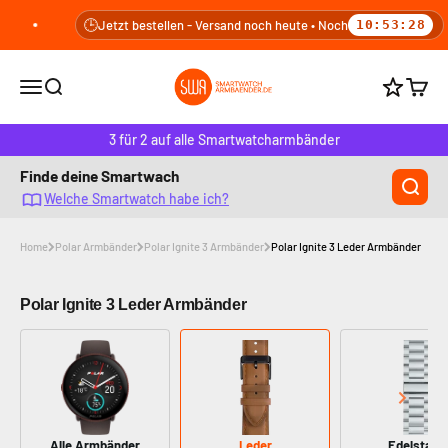
Zum Inhalt springen
🕒
Jetzt bestellen - Versand noch heute • Noch
10:53:27
smartwatcharmbaender.de
Navigationsmenü öffnen
Suche öffnen
Warenk
Punkte b
3 für 2 auf alle Smartwatcharmbänder
Finde deine Smartwach
Welche Smartwatch habe ich?
Home
Polar Armbänder
Polar Ignite 3 Armbänder
Polar Ignite 3 Leder Armbänder
Polar Ignite 3 Leder Armbänder
Alle Armbänder
Leder
Edelstahl