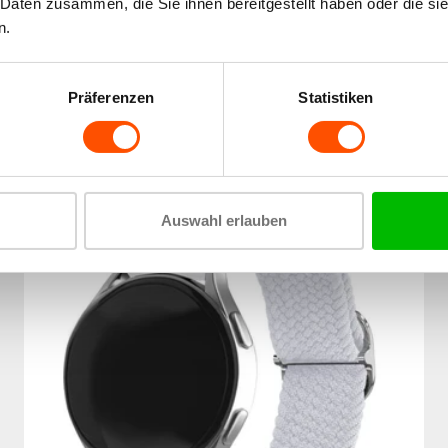
 Daten zusammen, die Sie ihnen bereitgestellt haben oder die s
n.
Polar Unite geflochtenes Band mit P-Schnalle
(Polarstern)
19,99€
21,99€
+20
Punkte
Präferenzen
Statistiken
Spare 6%
Auswahl erlauben