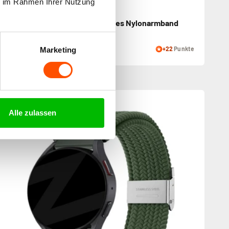
ie im Rahmen Ihrer Nutzung
Bandz Polar Unite geflochtenes Nylonarmband
(Schwarz)
21,99€
+22
Punkte
Marketing
Alle zulassen