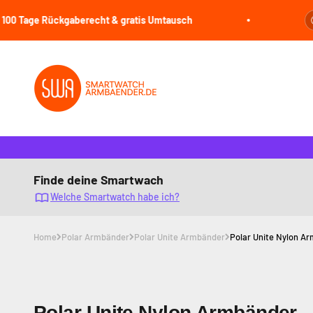
Zum Inhalt springen
 Rückgaberecht & gratis Umtausch
🕒
Jetzt be
smartwatcharmbaender.de
Finde deine Smartwach
Welche Smartwatch habe ich?
Home
Polar Armbänder
Polar Unite Armbänder
Polar Unite Nylon A
Polar Unite Nylon Armbänder