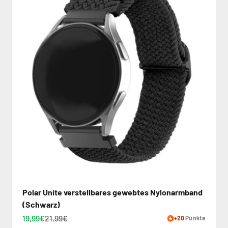
Polar Unite verstellbares gewebtes Nylonarmband
(Schwarz)
19,99€
21,99€
+20
Punkte