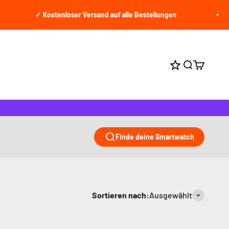
✓ Kostenloser Versand auf alle Bestellungen
Suche öffne
Warenkor
Punkte bei jed
Finde deine Smartwatch
Sortieren nach:
Ausgewählt