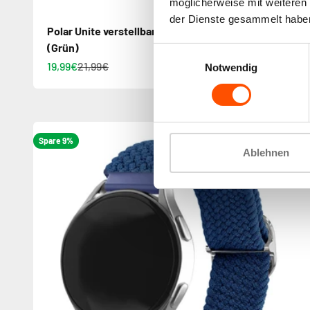
möglicherweise mit weiteren
der Dienste gesammelt habe
Polar Unite verstellbares gewebtes Nylonarmband
(Grün)
Einwilligungsauswahl
19,99€
21,99€
+20
Punkte
Notwendig
Spare 9%
Ablehnen