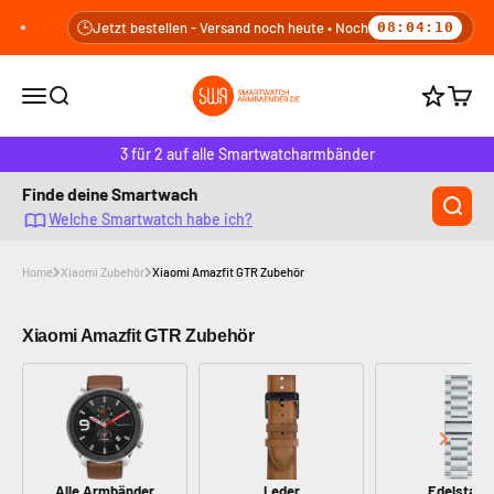
Zum Inhalt springen
🕒
Jetzt bestellen - Versand noch heute • Noch
08:04:10
smartwatcharmbaender.de
Navigationsmenü öffnen
Suche öffnen
Warenk
Punkte b
3 für 2 auf alle Smartwatcharmbänder
Finde deine Smartwach
Welche Smartwatch habe ich?
Home
Xiaomi Zubehör
Xiaomi Amazfit GTR Zubehör
Xiaomi Amazfit GTR Zubehör
Alle Armbänder
Leder
Edelstahl