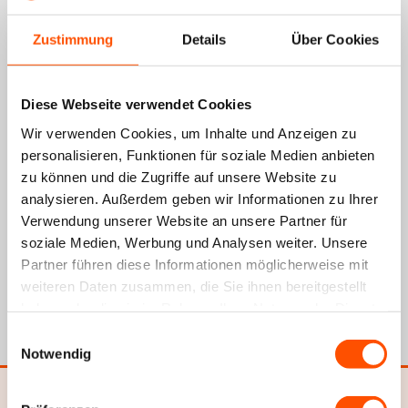
Zustimmung
Details
Über Cookies
weniger lesen
mehr lesen
Diese Webseite verwendet Cookies
Wir verwenden Cookies, um Inhalte und Anzeigen zu
personalisieren, Funktionen für soziale Medien anbieten
Über Xiaomi Amazfit GTR Zubehör
zu können und die Zugriffe auf unsere Website zu
Xiaomi Amazfit GTR Zubehör kaufen?
analysieren. Außerdem geben wir Informationen zu Ihrer
Suchst du neben einem
Amazfit GTR-Band
noch andere
Verwendung unserer Website an unsere Partner für
wichtige Dinge für deine Smartwatch? Dann bist du bei uns
soziale Medien, Werbung und Analysen weiter. Unsere
genau richtig. Wir haben verschiedene nützliche Produkte für
Partner führen diese Informationen möglicherweise mit
deine smarte Xiaomi Amazfit GTR Uhr in unserem Online-Shop.
weiteren Daten zusammen, die Sie ihnen bereitgestellt
Beachte, dass dieses Modell zwei verschiedene Größen hat,
haben oder die sie im Rahmen Ihrer Nutzung der Dienste
nämlich 42mm und 47mm. Das Zubehör ist für jedes Modell
gesammelt haben.
maßgeschneidert. Prüfe also sorgfältig, welche Größe du hast.
Einwilligungsauswahl
Notwendig
Ein Ladekabel
Da wir unsere Smartwatches regelmäßig benutzen, kommt es
oft vor, dass wir sie zwischendurch aufladen müssen. Deshalb