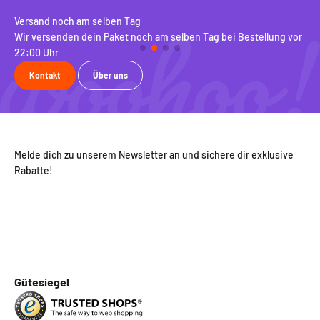
Versand noch am selben Tag
10
Wir versenden dein Paket noch am selben Tag bei Bestellung vor
Be
22:00 Uhr
ko
Kontakt
Über uns
Melde dich zu unserem Newsletter an und sichere dir exklusive
Rabatte!
Gütesiegel