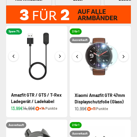
Spare 7%
2 für 1
Ausverkauft
Amazfit GTR / GTS / T-Rex
Xiaomi Amazfit GTR 47mm
Ladegerät / Ladekabel
Displayschutzfolie (Glass)
13,99€
14,99€
10,99€
+14
Punkte
+11
Punkte
Ausverkauft
2 für 1
Ausverkauft