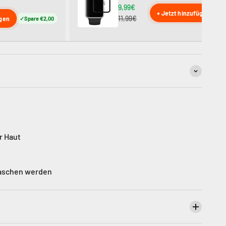
9,99€
+ Jetzt hinzufügen
11,99€
ügen
Spare €2,00
r Haut
waschen werden