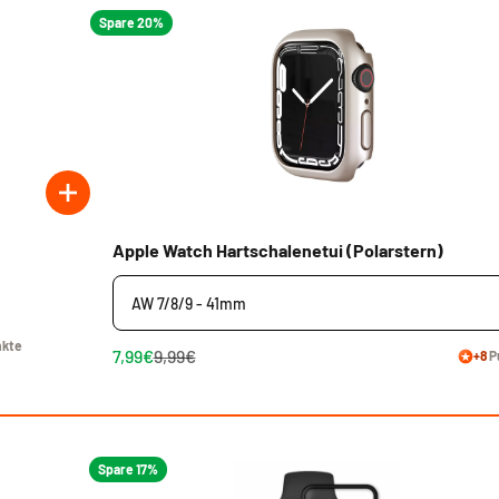
Spare 20%
Apple Watch Hartschalenetui (Polarstern)
kte
7,99€
9,99€
+8
P
Spare 17%