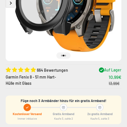
Gehe zu Element 1
Gehe zu Element 2
Gehe zu Element 3
Auf Lager
664 Bewertungen
10,99€
Garmin Fenix ​​8 - 51 mm Hart-
Hülle mit Glass
13,99€
Füge noch 3 Armbänder hinzu für ein gratis Armband!
Kostenloser Versand
Gratis Armband
2x gratis Armband
Immer inklusive
Kaufe 3, zahle 2
Kaufe 5, zahle 3