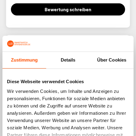
Bewertung schreiben
Sort by
Zustimmung
Details
Über Cookies
04/08/2026
Sarah Aspden
Diese Webseite verwendet Cookies
Wir verwenden Cookies, um Inhalte und Anzeigen zu
Love it , and it is easy to fit
personalisieren, Funktionen für soziale Medien anbieten
Bewertung in Shop App geschrieben
zu können und die Zugriffe auf unsere Website zu
Bewertung konnte nicht übersetzt werden. Versuchen
analysieren. Außerdem geben wir Informationen zu Ihrer
Sie es später noch einmal
Verwendung unserer Website an unsere Partner für
soziale Medien, Werbung und Analysen weiter. Unsere
01/08/2026
Partner führen diese Informationen möglicherweise mit