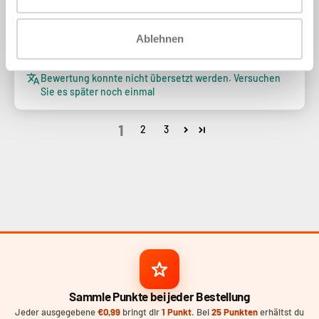
Erg mooi. Je watch krijgt meteen een hele make-over.
Ablehnen
Bewertung in Shop App geschrieben
Bewertung konnte nicht übersetzt werden. Versuchen
Sie es später noch einmal
1
2
3
Sammle Punkte bei jeder Bestellung
Jeder ausgegebene
€0,99
bringt dir
1 Punkt
. Bei
25 Punkten
erhältst du