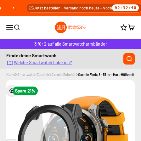
Zum Inhalt springen
🕒
Jetzt bestellen - Versand noch heute • Noch
02:32:39
smartwatcharmbaender.de
Navigationsmenü öffnen
Suche öffnen
Warenk
Punkte b
3 für 2 auf alle Smartwatcharmbänder
Finde deine Smartwach
Welche Smartwatch habe ich?
Home
Smartwatch Zubehör
Garmin Zubehör
Garmin Fenix ​​8 - 51 mm Hart-Hülle mit Gla
Bild vergrößern
Spare 21%