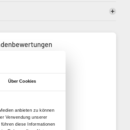
denbewertungen
4.93 von 5
rend auf 30 Bewertungen
29
Über Cookies
0
1
0
0
 Medien anbieten zu können
Bewertung schreiben
hrer Verwendung unserer
 führen diese Informationen