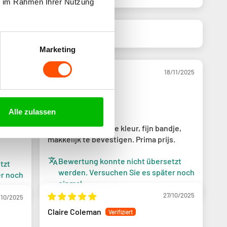
ie im Rahmen Ihrer Nutzung
Marketing
04/2026
18/11/2025
Erik
Alle zulassen
Fijn horlogebandje
 past
Donkerblauw. Mooie kleur, fijn bandje,
makkelijk te bevestigen. Prima prijs.
Bewertung konnte nicht übersetzt
tzt
werden. Versuchen Sie es später noch
er noch
einmal
27/10/2025
/10/2025
Claire Coleman