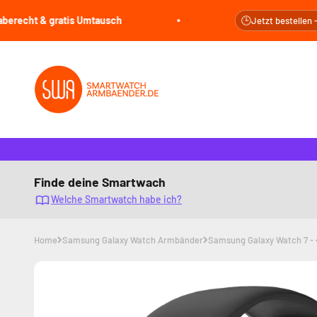
Zum Inhalt springen
 & gratis Umtausch
🕒
Jetzt bestellen - Versand
smartwatcharmbaender.de
Finde deine Smartwach
Welche Smartwatch habe ich?
Home
Samsung Galaxy Watch Armbänder
Samsung Galaxy Watch 7 