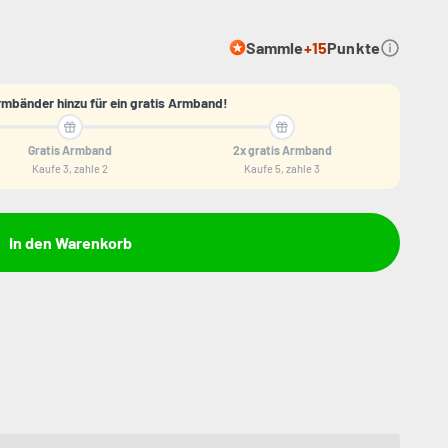
Sammle
+15
Punkte
mbänder hinzu für ein gratis Armband!
Gratis Armband
2x gratis Armband
Kaufe 3, zahle 2
Kaufe 5, zahle 3
In den Warenkorb