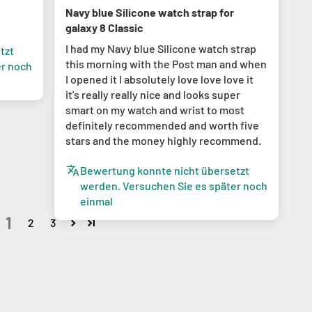
Navy blue Silicone watch strap for
galaxy 8 Classic
I had my Navy blue Silicone watch strap
tzt
this morning with the Post man and when
er noch
I opened it I absolutely love love love it
it's really really nice and looks super
smart on my watch and wrist to most
definitely recommended and worth five
stars and the money highly recommend.
Bewertung konnte nicht übersetzt
werden. Versuchen Sie es später noch
einmal
1
2
3