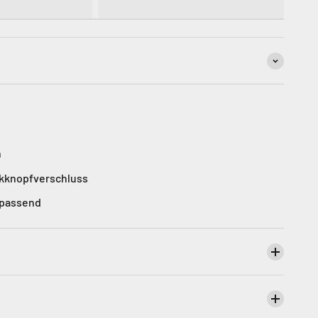
n
ckknopfverschluss
 passend