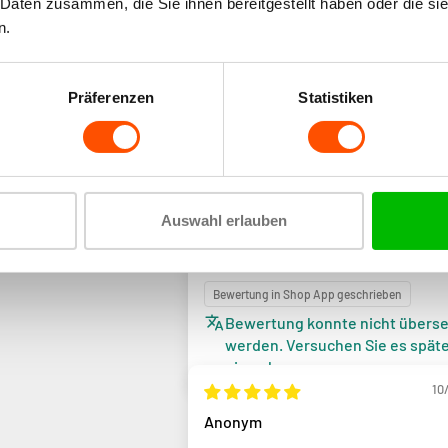
 Daten zusammen, die Sie ihnen bereitgestellt haben oder die s
n.
Sort by
Präferenzen
Statistiken
30/
Henk
Auswahl erlauben
Super mooi exact als op de foto en
perfect
Bewertung in Shop App geschrieben
Bewertung konnte nicht überse
werden. Versuchen Sie es spät
einmal
10
Anonym