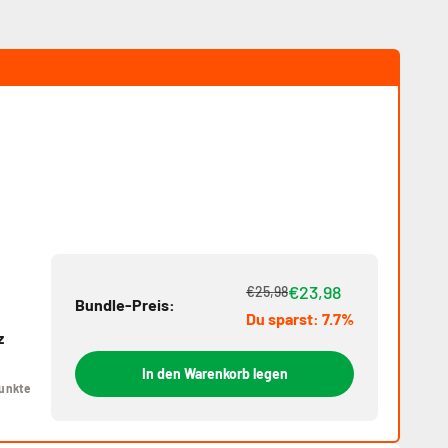
€23,98
€25,98
Bundle-Preis:
Du sparst: 7.7%
z
In den Warenkorb legen
unkte