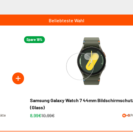
Beliebteste Wahl
Spare 18%
Samsung Galaxy Watch 7 44mm Bildschirmschut
(Glass)
8,99€
10,99€
kte
+9
P