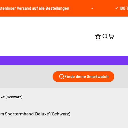
 Versand auf alle Bestellungen
✓ 100 Tage Rüc
Suche öffne
Warenkor
Punkte bei jed
Finde deine Smartwatch
xe' (Schwarz)
m Sportarmband 'Deluxe' (Schwarz)