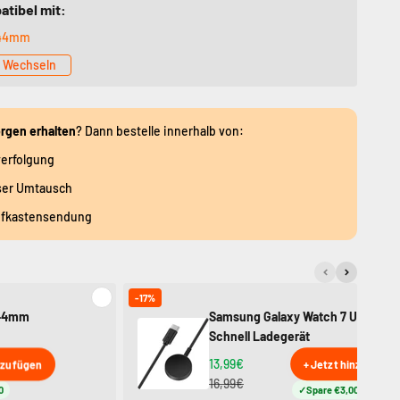
atibel mit:
 44mm
Wechseln
rgen erhalten
? Dann bestelle innerhalb von:
erfolgung
ser Umtausch
efkastensendung
-17%
 44mm
Samsung Galaxy Watch 7 USB-C
Schnell Ladegerät
13,99€
nzufügen
+ Jetzt hinzufügen
16,99€
0
Spare €3,00