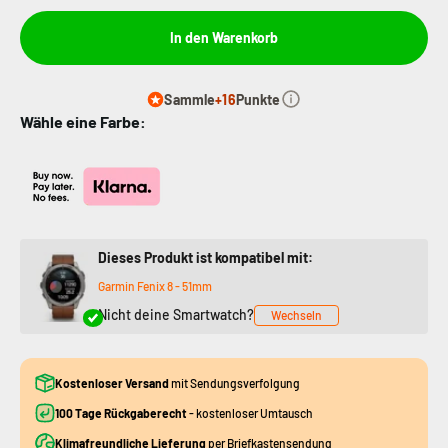
In den Warenkorb
Sammle
+16
Punkte
Wähle eine Farbe:
Dieses Produkt ist kompatibel mit:
Garmin Fenix 8 - 51mm
Nicht deine Smartwatch?
Wechseln
Kostenloser Versand
mit Sendungsverfolgung
100 Tage Rückgaberecht
- kostenloser Umtausch
Klimafreundliche Lieferung
per Briefkastensendung