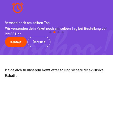
Versand noch am selben Tag
10
Wir versenden dein Paket noch am selben Tag bei Bestellung vor
Be
22:00 Uhr
ko
Kontakt
Über uns
Melde dich zu unserem Newsletter an und sichere dir exklusive
Rabatte!