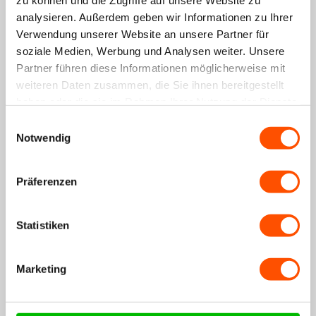
zu können und die Zugriffe auf unsere Website zu
analysieren. Außerdem geben wir Informationen zu Ihrer
Verwendung unserer Website an unsere Partner für
soziale Medien, Werbung und Analysen weiter. Unsere
Garmin Fenix 8 - 51mm Silikonarmband (Hellgrün)
Partner führen diese Informationen möglicherweise mit
15,99€
+16
Punkte
weiteren Daten zusammen, die Sie ihnen bereitgestellt
haben oder die sie im Rahmen Ihrer Nutzung der Dienste
gesammelt haben.
Einwilligungsauswahl
Spare 17%
Notwendig
Präferenzen
Garmin Fenix ​​8 - 51 mm Bildschirmschutz (Glass)
Statistiken
9,99€
11,99€
+10
Punkte
€25,98
€27,98
Marketing
Bundle-Preis:
Du sparst: 7.15%
In den Warenkorb legen