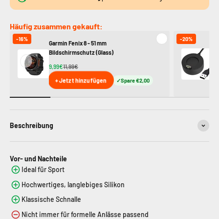
Häufig zusammen gekauft:
-16%
-20%
Garmin Fenix ​​8 - 51 mm
Ga
Bildschirmschutz (Glass)
11
9,99€
11,99€
+ Jetzt hinzufügen
Spare €2,00
Beschreibung
Vor- und Nachteile
Ideal für Sport
Hochwertiges, langlebiges Silikon
Klassische Schnalle
Nicht immer für formelle Anlässe passend