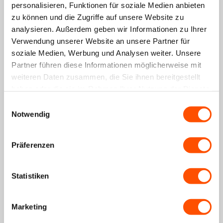
personalisieren, Funktionen für soziale Medien anbieten
zu können und die Zugriffe auf unsere Website zu
analysieren. Außerdem geben wir Informationen zu Ihrer
Verwendung unserer Website an unsere Partner für
soziale Medien, Werbung und Analysen weiter. Unsere
Partner führen diese Informationen möglicherweise mit
Samsung Galaxy Watch 42mm Silikonarmband mit
weiteren Daten zusammen, die Sie ihnen bereitgestellt
Muster (Weiß)
haben oder die sie im Rahmen Ihrer Nutzung der Dienste
14,99€
+15
Punkte
gesammelt haben.
Einwilligungsauswahl
Notwendig
Spare 14%
Präferenzen
Statistiken
43W Adapter with Galaxy Watch Charger
31,99€
36,99€
+32
Punkte
Marketing