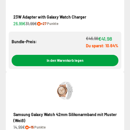
23W Adapter with Galaxy Watch Charger
26,99€
31,99€
+27
Punkte
€41,98
€46,98
Bundle-Preis:
Du sparst: 10.64%
In den Warenkorb legen
Samsung Galaxy Watch 42mm Silikonarmband mit Muster
(Weiß)
14,99€
+15
Punkte