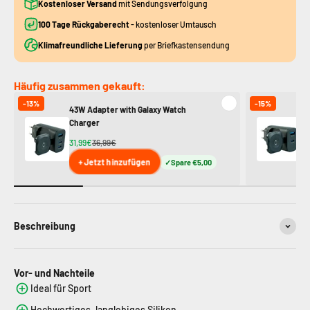
Kostenloser Versand
mit Sendungsverfolgung
100 Tage Rückgaberecht
- kostenloser Umtausch
Klimafreundliche Lieferung
per Briefkastensendung
Häufig zusammen gekauft:
-13%
-15%
43W Adapter with Galaxy Watch
23
Charger
Ch
31,99€
36,99€
26
+ Jetzt hinzufügen
Spare €5,00
Beschreibung
Vor- und Nachteile
Ideal für Sport
Hochwertiges, langlebiges Silikon