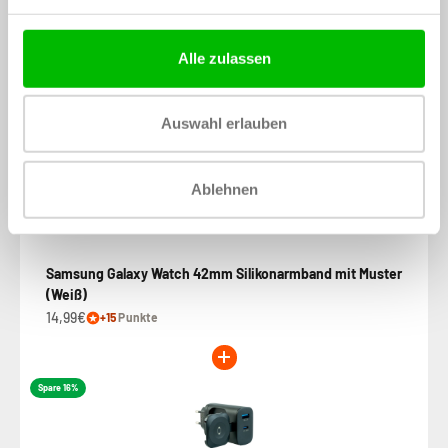
€46,98
€51,98
Bundle-Preis:
Du sparst: 9.62%
Alle zulassen
In den Warenkorb legen
Auswahl erlauben
Ablehnen
Samsung Galaxy Watch 42mm Silikonarmband mit Muster
(Weiß)
14,99€
+15
Punkte
Spare 16%