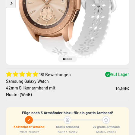
Gehe zu Element 1
Gehe zu Element 2
Gehe zu Element 3
Gehe zu Element 4
Gehe zu Element 5
Auf Lager
181 Bewertungen
Samsung Galaxy Watch
14,99€
42mm Silikonarmband mit
Muster (Weiß)
Füge noch 3 Armbänder hinzu für ein gratis Armband!
Kostenloser Versand
Gratis Armband
2x gratis Armband
Immer inklusive
Kaufe 3, zahle 2
Kaufe 5, zahle 3