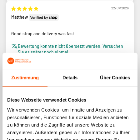
22/07/2026
Matthew
Good strap and delivery was fast
Bewertung konnte nicht übersetzt werden. Versuchen
Sie es später noch einmal
1
2
3
Zustimmung
Details
Über Cookies
Diese Webseite verwendet Cookies
Wir verwenden Cookies, um Inhalte und Anzeigen zu
Beliebteste Wahl
personalisieren, Funktionen für soziale Medien anbieten
zu können und die Zugriffe auf unsere Website zu
analysieren. Außerdem geben wir Informationen zu Ihrer
Verwendung unserer Website an unsere Partner für