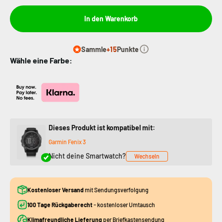
In den Warenkorb
Sammle
+15
Punkte
Wähle eine Farbe:
Dieses Produkt ist kompatibel mit:
Garmin Fenix 3
Nicht deine Smartwatch?
Wechseln
Kostenloser Versand
mit Sendungsverfolgung
100 Tage Rückgaberecht
- kostenloser Umtausch
Klimafreundliche Lieferung
per Briefkastensendung