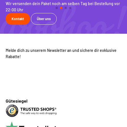
Wir versenden dein Paket noch am selben Tag bei Bestellung vor
Be
22:00 Uhr
ko
Kontakt
Über uns
Melde dich zu unserem Newsletter an und sichere dir exklusive
Rabatte!
Gütesiegel