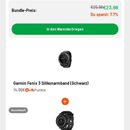
€23,98
€25,98
Bundle-Preis:
Du sparst: 7.7%
In den Warenkorb legen
Garmin Fenix 3 Silikonarmband (Schwarz)
14,99€
+15
Punkte
Ausverkauft