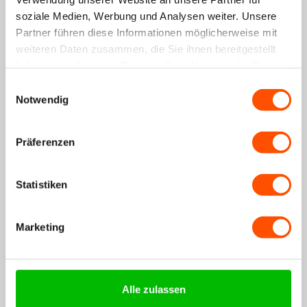
soziale Medien, Werbung und Analysen weiter. Unsere
Partner führen diese Informationen möglicherweise mit
weiteren Daten zusammen, die Sie ihnen bereitgestellt
Garmin Fenix 3 Silikonarmband (Schwarz)
haben oder die sie im Rahmen Ihrer Nutzung der Dienste
14,99€
+15
Punkte
gesammelt haben.
Einwilligungsauswahl
Notwendig
Spare 14%
Präferenzen
Statistiken
Ladegerät für Garmin Fenix 3 (HR)/Quatix 3
18,99€
21,99€
+19
Punkte
Marketing
€33,98
€36,98
Bundle-Preis:
Du sparst: 8.11%
Alle zulassen
In den Warenkorb legen