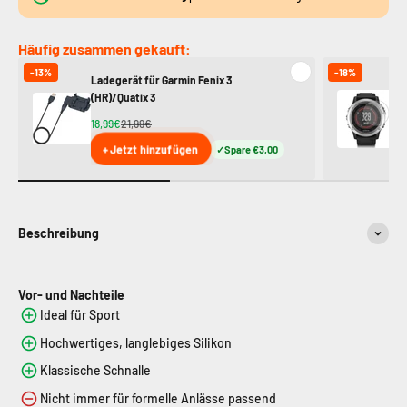
Häufig zusammen gekauft:
-13%
-18%
Ladegerät für Garmin Fenix 3
Ga
(HR)/Quatix 3
(G
18,99€
21,99€
8,
+ Jetzt hinzufügen
Spare €3,00
Beschreibung
Vor- und Nachteile
Ideal für Sport
Hochwertiges, langlebiges Silikon
Klassische Schnalle
Nicht immer für formelle Anlässe passend